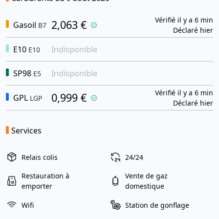
Vérifié il y a 6 min
2,063 €
Gasoil
B7
Déclaré hier
E10
Indisponible
E10
SP98
Indisponible
E5
Vérifié il y a 6 min
0,999 €
GPL
LGP
Déclaré hier
Services
Relais colis
24/24
Restauration à
Vente de gaz
emporter
domestique
Wifi
Station de gonflage