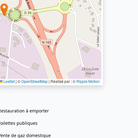
Leaflet
|
©
OpenStreetMap
| Réalisé par : ©
Ripple Motion
Restauration à emporter
Toilettes publiques
Vente de gaz domestique