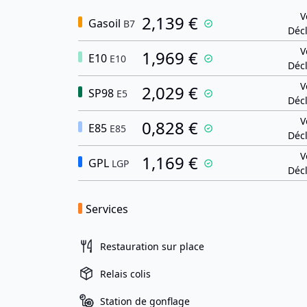
V
2,139 €
Gasoil
B7
Décl
V
1,969 €
E10
E10
Décl
V
2,029 €
SP98
E5
Décl
V
0,828 €
E85
E85
Décl
V
1,169 €
GPL
LGP
Décl
Services
Restauration sur place
Relais colis
Station de gonflage