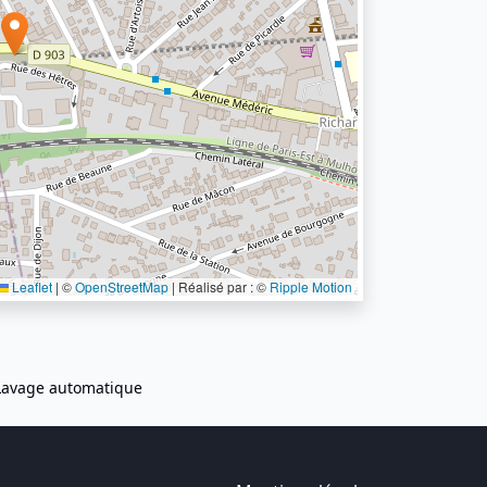
Leaflet
|
©
OpenStreetMap
| Réalisé par : ©
Ripple Motion
Lavage automatique