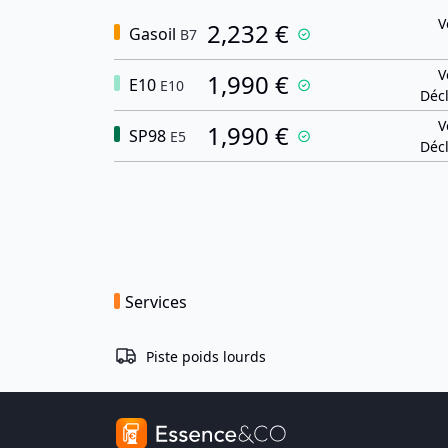
V
2,232 €
Gasoil
B7
V
1,990 €
E10
E10
Décl
V
1,990 €
SP98
E5
Décl
Services
Piste poids lourds