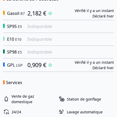
Vérifié il y a un instant
2,182 €
Gasoil
B7
Déclaré hier
SP95
Indisponible
E5
E10
Indisponible
E10
SP98
Indisponible
E5
Vérifié il y a un instant
0,909 €
GPL
LGP
Déclaré hier
Services
Vente de gaz
Station de gonflage
domestique
24/24
Lavage automatique