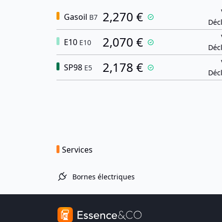
2,270 €
Gasoil
B7
Décl
2,070 €
E10
E10
Décl
2,178 €
SP98
E5
Décl
Services
Bornes électriques