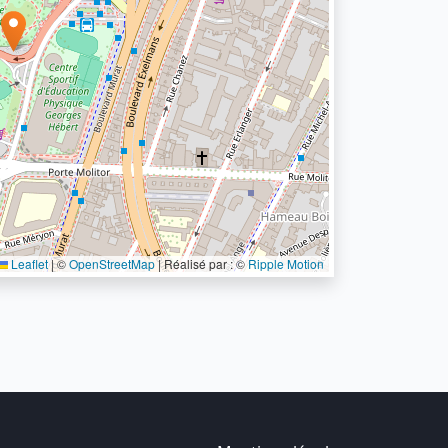
Leaflet
|
©
OpenStreetMap
| Réalisé par : ©
Ripple Motion