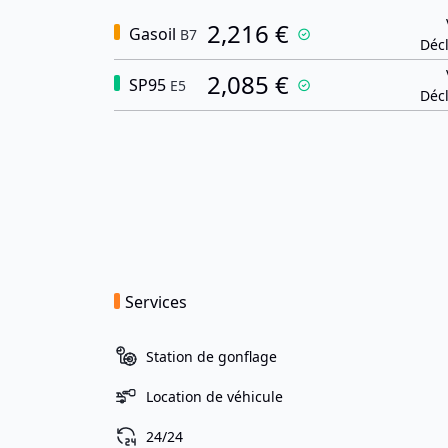
2,216 €
Gasoil
B7
Décl
2,085 €
SP95
E5
Décl
Services
Station de gonflage
Location de véhicule
24/24