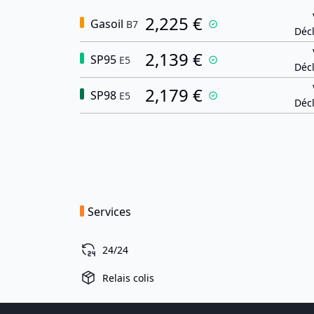
2,225 €
Gasoil
B7
Décl
2,139 €
SP95
E5
Décl
2,179 €
SP98
E5
Décl
Services
24/24
Relais colis