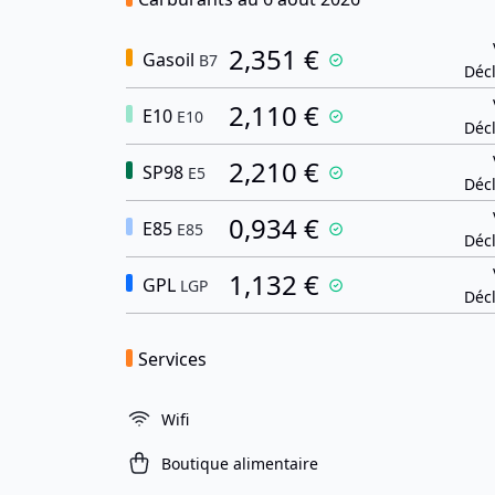
2,351 €
Gasoil
B7
Décl
2,110 €
E10
E10
Décl
2,210 €
SP98
E5
Décl
0,934 €
E85
E85
Décl
1,132 €
GPL
LGP
Décl
Services
Wifi
Boutique alimentaire