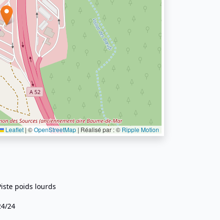
Leaflet
|
©
OpenStreetMap
| Réalisé par : ©
Ripple Motion
Piste poids lourds
24/24