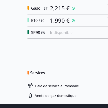
2,215 €
Gasoil
B7
1,990 €
E10
E10
SP98
Indisponible
E5
Services
Baie de service automobile
Vente de gaz domestique