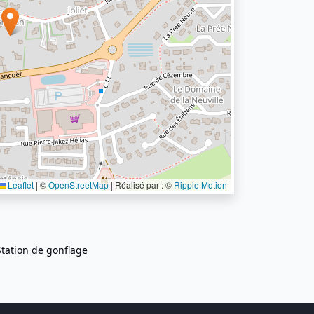
Leaflet
|
©
OpenStreetMap
| Réalisé par : ©
Ripple Motion
Station de gonflage