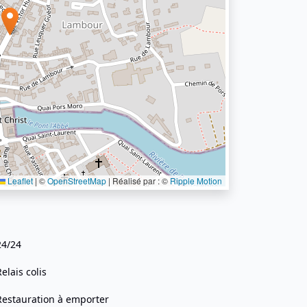
Leaflet
|
©
OpenStreetMap
| Réalisé par : ©
Ripple Motion
24/24
Relais colis
Restauration à emporter