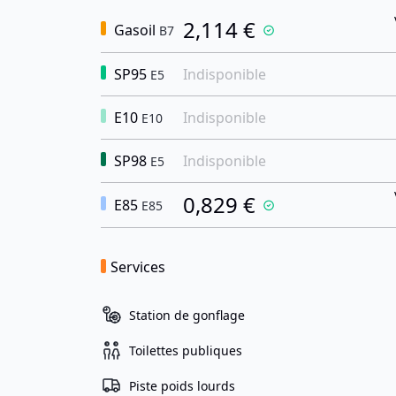
2,114 €
Gasoil
B7
SP95
Indisponible
E5
E10
Indisponible
E10
SP98
Indisponible
E5
0,829 €
E85
E85
Services
Station de gonflage
Toilettes publiques
Piste poids lourds