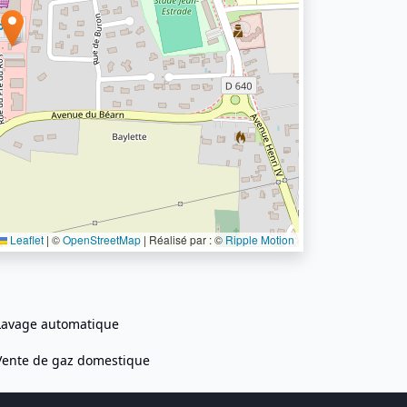
Leaflet
|
©
OpenStreetMap
| Réalisé par : ©
Ripple Motion
Lavage automatique
Vente de gaz domestique