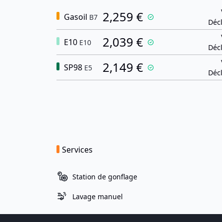
2,259 €
Gasoil
B7
Décl
2,039 €
E10
E10
Décl
2,149 €
SP98
E5
Décl
Services
Station de gonflage
Lavage manuel