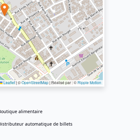
Leaflet
|
©
OpenStreetMap
| Réalisé par : ©
Ripple Motion
Boutique alimentaire
Distributeur automatique de billets