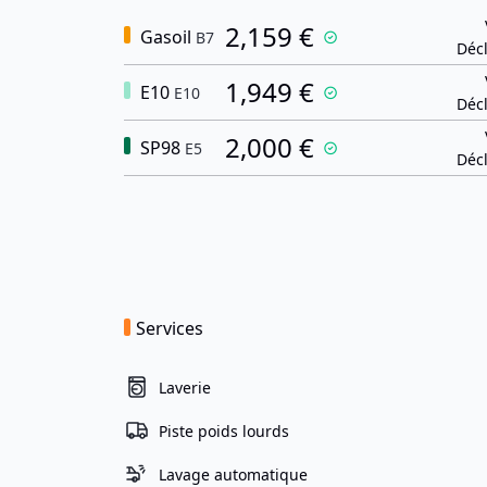
2,159 €
Gasoil
B7
Décl
1,949 €
E10
E10
Décl
2,000 €
SP98
E5
Décl
Services
Laverie
Piste poids lourds
Lavage automatique