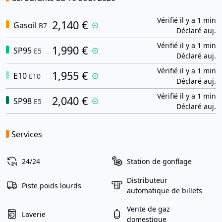
Vérifié il y a 1 min
2,140 €
Gasoil
B7
Déclaré auj.
Vérifié il y a 1 min
1,990 €
SP95
E5
Déclaré auj.
Vérifié il y a 1 min
1,955 €
E10
E10
Déclaré auj.
Vérifié il y a 1 min
2,040 €
SP98
E5
Déclaré auj.
Services
24/24
Station de gonflage
Distributeur
Piste poids lourds
automatique de billets
Vente de gaz
Laverie
domestique