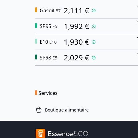
2,111 €
Gasoil
B7
1,992 €
SP95
E5
1,930 €
E10
E10
2,029 €
SP98
E5
Services
Boutique alimentaire