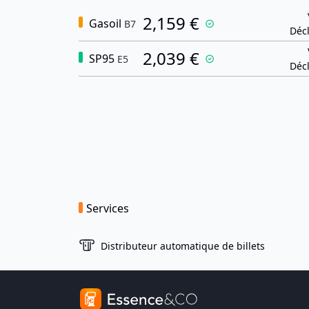
2,159 €
Gasoil
B7
Décl
2,039 €
SP95
E5
Décl
Services
Distributeur automatique de billets