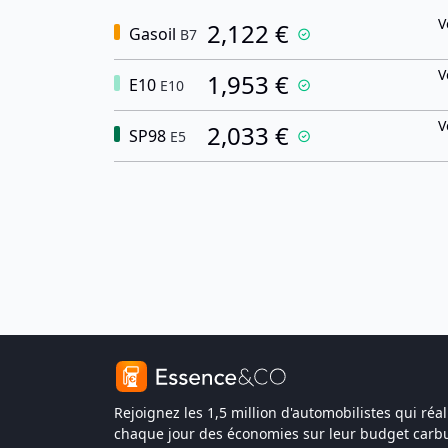
V
2,122 €
Gasoil
B7
V
1,953 €
E10
E10
V
2,033 €
SP98
E5
Rejoignez les 1,5 million d'automobilistes qui réal
chaque jour des économies sur leur budget carbu