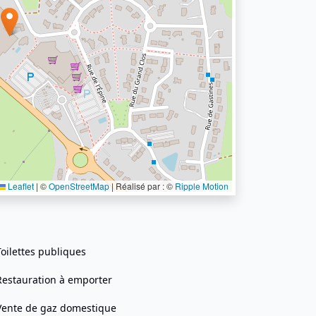
Leaflet
|
©
OpenStreetMap
| Réalisé par : ©
Ripple Motion
Toilettes publiques
Restauration à emporter
Vente de gaz domestique