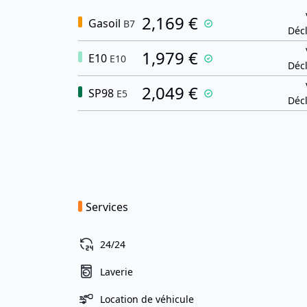
2,169 €
Gasoil
B7
Décl
1,979 €
E10
E10
Décl
2,049 €
SP98
E5
Décl
Services
24/24
Laverie
Location de véhicule