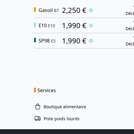
2,250 €
Gasoil
B7
Décl
1,990 €
E10
E10
Décl
1,990 €
SP98
E5
Décl
Services
Boutique alimentaire
Piste poids lourds