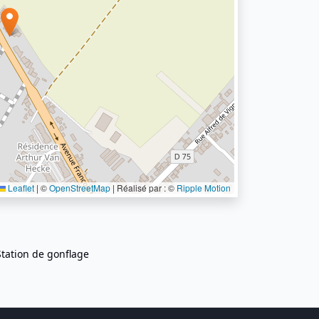
Leaflet
|
©
OpenStreetMap
| Réalisé par : ©
Ripple Motion
Station de gonflage