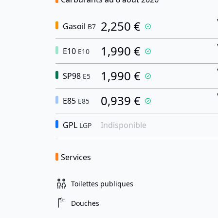
2,250 €
Gasoil
B7
1,990 €
E10
E10
1,990 €
SP98
E5
0,939 €
E85
E85
GPL
Indisponible
LGP
Services
Toilettes publiques
Douches