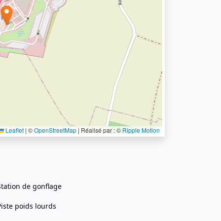
Leaflet
|
©
OpenStreetMap
| Réalisé par : ©
Ripple Motion
Station de gonflage
Piste poids lourds