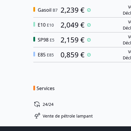
V
2,239 €
Gasoil
B7
Décl
V
2,049 €
E10
E10
Décl
V
2,159 €
SP98
E5
Décl
V
0,859 €
E85
E85
Décl
Services
24/24
Vente de pétrole lampant