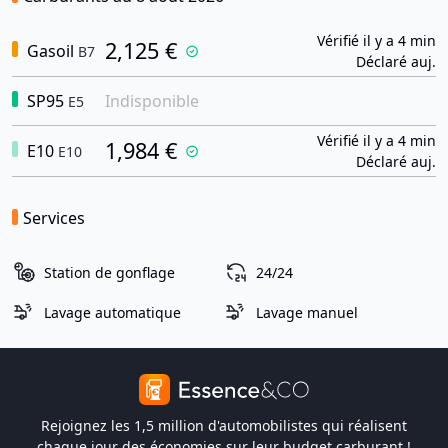
Vérifié il y a 4 min
2,125 €
Gasoil
B7
Déclaré auj.
SP95
Indisponible
E5
Vérifié il y a 4 min
1,984 €
E10
E10
Déclaré auj.
Services
Station de gonflage
24/24
Lavage automatique
Lavage manuel
Rejoignez les 1,5 million d'automobilistes qui réalisent
chaque jour des économies sur leur budget carburant !