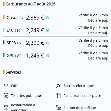
Carburants au 7 août 2026
Vérifié il y a 5 min
2,369 €
Gasoil
B7
Déclaré auj.
Vérifié il y a 5 min
2,249 €
E10
E10
Déclaré auj.
Vérifié il y a 5 min
2,399 €
SP98
E5
Déclaré auj.
Vérifié il y a 5 min
1,249 €
GPL
LGP
Déclaré auj.
Services
Wifi
Bornes électriques
Toilettes publiques
Restauration sur place
Restauration à
Station de gonflage
emporter