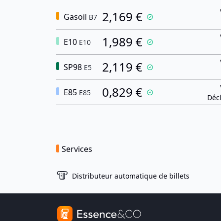
2,169 €
Gasoil
B7
1,989 €
E10
E10
2,119 €
SP98
E5
0,829 €
E85
E85
Décl
Services
Distributeur automatique de billets