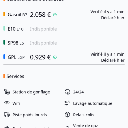
Vérifié il y a 1 min
2,058 €
Gasoil
B7
Déclaré hier
E10
Indisponible
E10
SP98
Indisponible
E5
Vérifié il y a 1 min
0,929 €
GPL
LGP
Déclaré hier
Services
Station de gonflage
24/24
Wifi
Lavage automatique
Piste poids lourds
Relais colis
Vente de gaz