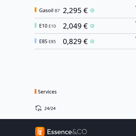
2,295 €
Gasoil
B7
2,049 €
E10
E10
0,829 €
E85
E85
Services
24/24