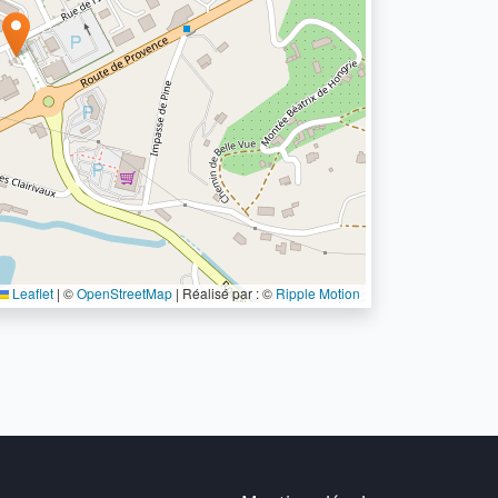
Leaflet
|
©
OpenStreetMap
| Réalisé par : ©
Ripple Motion