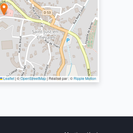
Leaflet
|
©
OpenStreetMap
| Réalisé par : ©
Ripple Motion