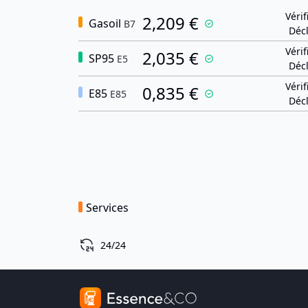
Vérif
2,209 €
Gasoil
B7
Décl
Vérif
2,035 €
SP95
E5
Décl
Vérif
0,835 €
E85
E85
Décl
Services
24/24