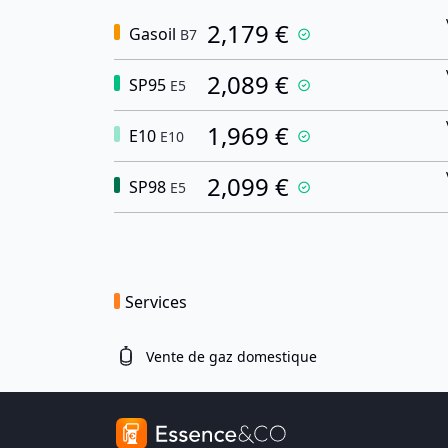
2,179 €
Gasoil
B7
2,089 €
SP95
E5
1,969 €
E10
E10
2,099 €
SP98
E5
Services
Vente de gaz domestique