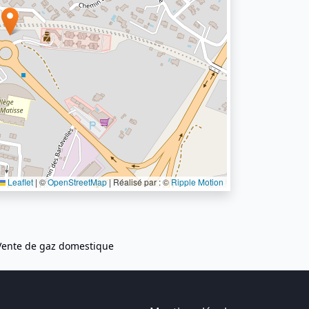
Leaflet
|
©
OpenStreetMap
| Réalisé par : ©
Ripple Motion
Vente de gaz domestique