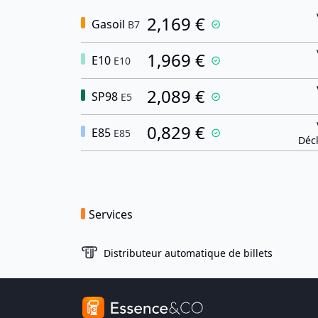
2,169 €
Gasoil
B7
1,969 €
E10
E10
2,089 €
SP98
E5
0,829 €
E85
E85
Décl
Services
Distributeur automatique de billets