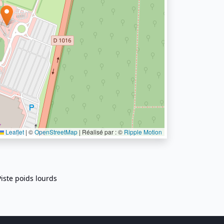
Leaflet
|
©
OpenStreetMap
| Réalisé par : ©
Ripple Motion
Piste poids lourds