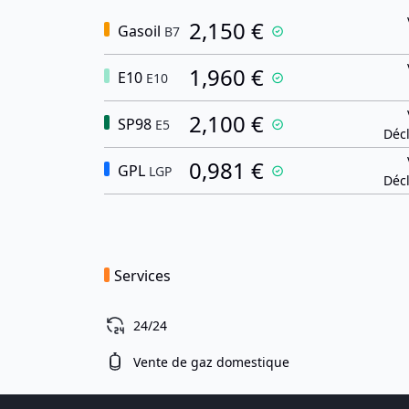
2,150 €
Gasoil
B7
1,960 €
E10
E10
2,100 €
SP98
E5
Décl
0,981 €
GPL
LGP
Décl
Services
24/24
Vente de gaz domestique