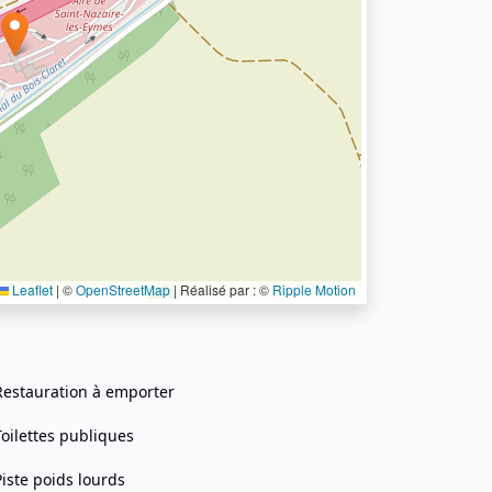
Leaflet
|
©
OpenStreetMap
| Réalisé par : ©
Ripple Motion
Restauration à emporter
Toilettes publiques
Piste poids lourds