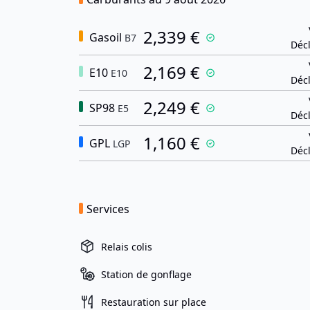
2,339 €
Gasoil
B7
Décl
2,169 €
E10
E10
Décl
2,249 €
SP98
E5
Décl
1,160 €
GPL
LGP
Décl
Services
Relais colis
Station de gonflage
Restauration sur place