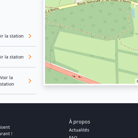
ir la station
ir la station
Voir la
station
À propos
isent
Actualités
rant !
FAQ