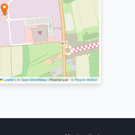
Leaflet
|
©
OpenStreetMap
| Réalisé par : ©
Ripple Motion