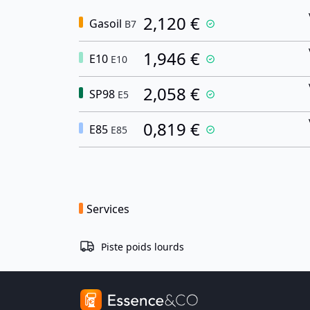
2,120 €
Gasoil
B7
1,946 €
E10
E10
2,058 €
SP98
E5
0,819 €
E85
E85
Services
Piste poids lourds