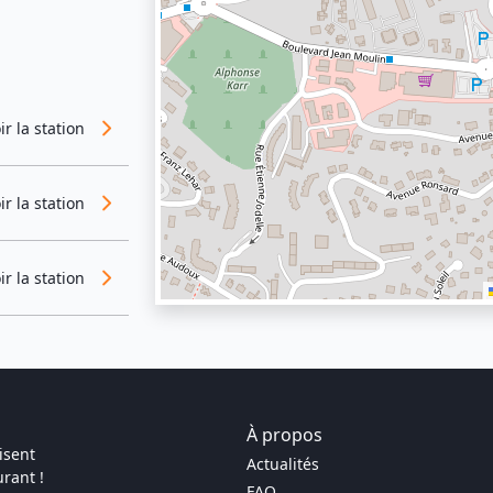
ir la station
ir la station
ir la station
À propos
isent
Actualités
rant !
FAQ