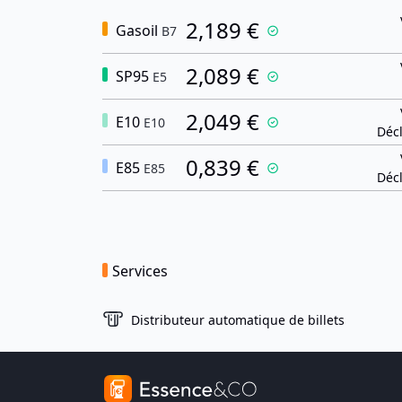
2,189 €
Gasoil
B7
2,089 €
SP95
E5
2,049 €
E10
E10
Décl
0,839 €
E85
E85
Décl
Services
Distributeur automatique de billets