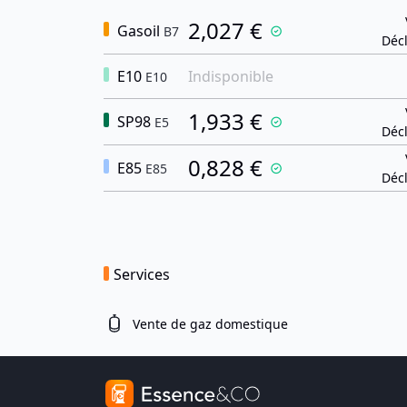
2,027 €
Gasoil
B7
Décl
E10
Indisponible
E10
1,933 €
SP98
E5
Décl
0,828 €
E85
E85
Décl
Services
Vente de gaz domestique