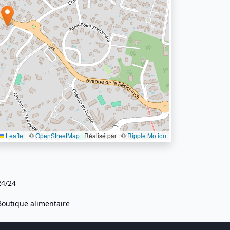
Leaflet
|
©
OpenStreetMap
| Réalisé par : ©
Ripple Motion
24/24
Boutique alimentaire