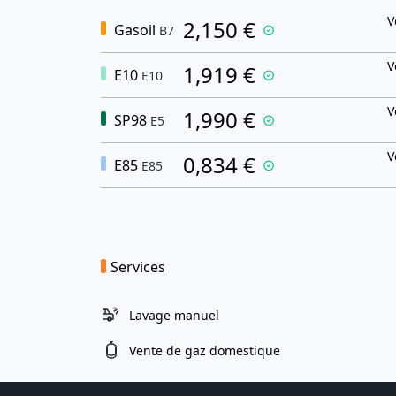
V
2,150 €
Gasoil
B7
V
1,919 €
E10
E10
V
1,990 €
SP98
E5
V
0,834 €
E85
E85
Services
Lavage manuel
Vente de gaz domestique