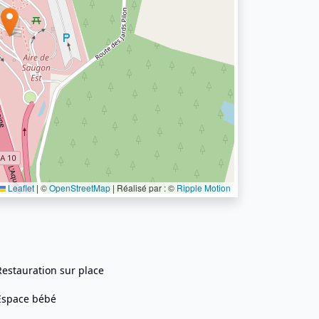
Leaflet
|
©
OpenStreetMap
| Réalisé par : ©
Ripple Motion
Restauration sur place
Espace bébé