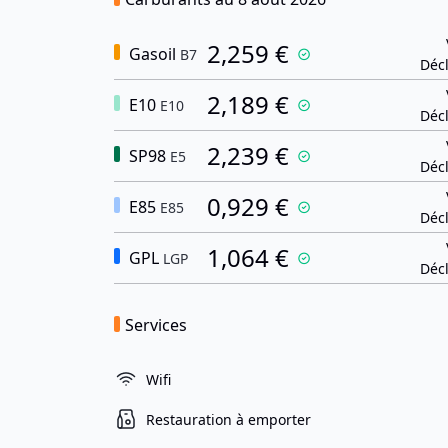
2,259 €
Gasoil
B7
Décl
2,189 €
E10
E10
Décl
2,239 €
SP98
E5
Décl
0,929 €
E85
E85
Décl
1,064 €
GPL
LGP
Décl
Services
Wifi
Restauration à emporter