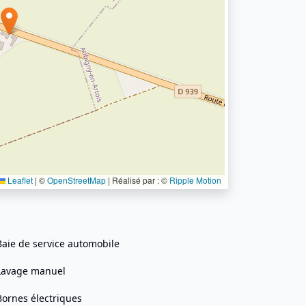
Leaflet
|
©
OpenStreetMap
| Réalisé par : ©
Ripple Motion
Baie de service automobile
Lavage manuel
Bornes électriques