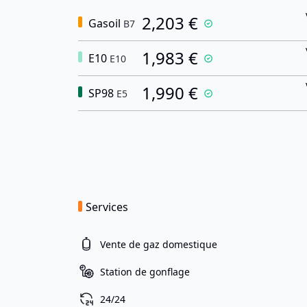
2,203 €
Gasoil
B7
1,983 €
E10
E10
1,990 €
SP98
E5
Services
Vente de gaz domestique
Station de gonflage
24/24