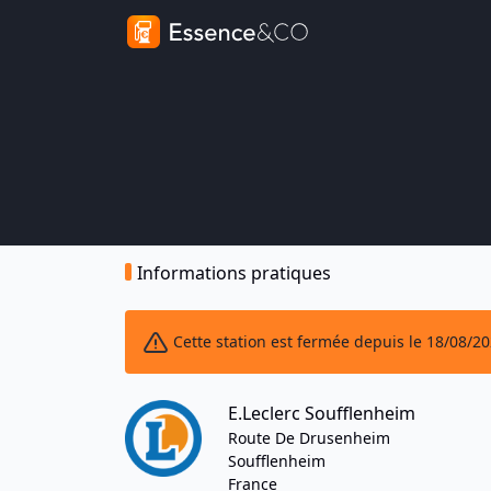
Informations pratiques
Cette station est fermée depuis le 18/08/2
E.Leclerc Soufflenheim
Route De Drusenheim
Soufflenheim
France