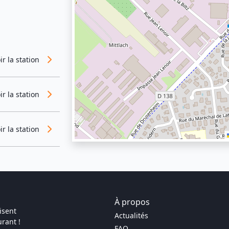
ir la station
ir la station
ir la station
À propos
isent
Actualités
rant !
FAQ