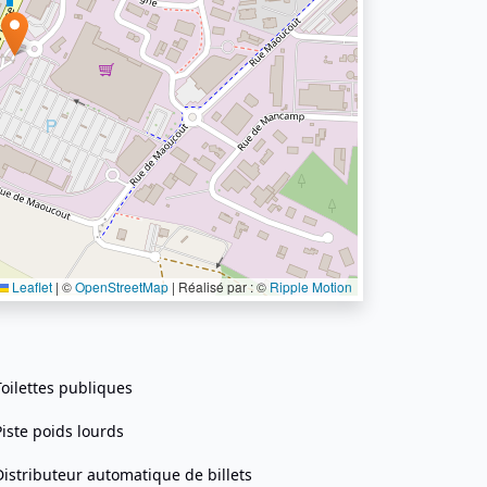
Leaflet
|
©
OpenStreetMap
| Réalisé par : ©
Ripple Motion
Toilettes publiques
Piste poids lourds
Distributeur automatique de billets