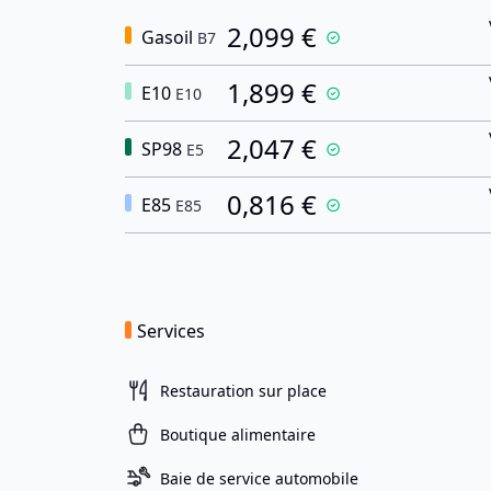
2,099 €
Gasoil
B7
1,899 €
E10
E10
2,047 €
SP98
E5
0,816 €
E85
E85
Services
Restauration sur place
Boutique alimentaire
Baie de service automobile