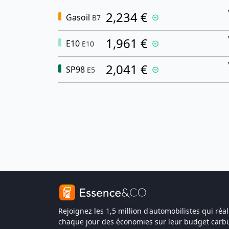
2,234 €
Gasoil
B7
1,961 €
E10
E10
2,041 €
SP98
E5
Rejoignez les 1,5 million d'automobilistes qui réal
chaque jour des économies sur leur budget carbu