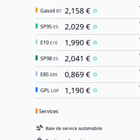
2,158 €
Gasoil
B7
2,029 €
SP95
E5
1,990 €
E10
E10
2,041 €
SP98
E5
0,869 €
E85
E85
1,190 €
GPL
LGP
Services
Baie de service automobile