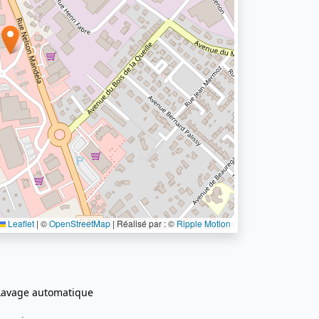
Leaflet
|
©
OpenStreetMap
| Réalisé par : ©
Ripple Motion
Lavage automatique