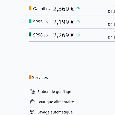
2,369 €
Gasoil
B7
Décl
2,199 €
SP95
E5
Décl
2,269 €
SP98
E5
Décl
Services
Station de gonflage
Boutique alimentaire
Lavage automatique