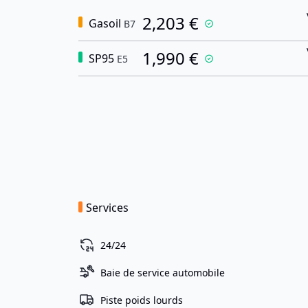
2,203 €
Gasoil
B7
1,990 €
SP95
E5
Services
24/24
Baie de service automobile
Piste poids lourds