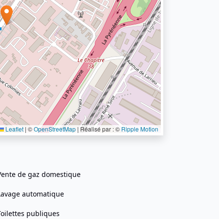
Leaflet
|
©
OpenStreetMap
| Réalisé par : ©
Ripple Motion
Vente de gaz domestique
Lavage automatique
Toilettes publiques