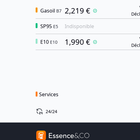
2,219 €
Gasoil
B7
Décl
SP95
Indisponible
E5
1,990 €
E10
E10
Décl
Services
24/24