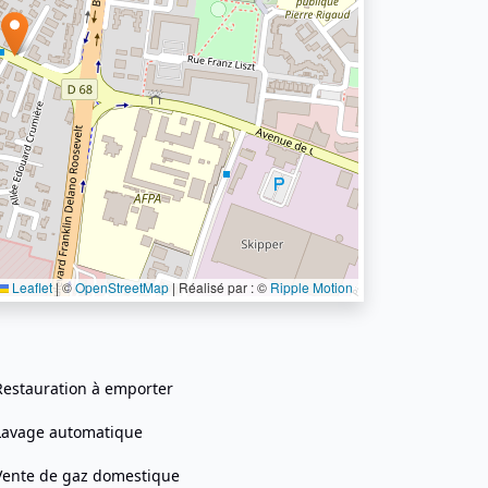
Leaflet
|
©
OpenStreetMap
| Réalisé par : ©
Ripple Motion
Restauration à emporter
Lavage automatique
Vente de gaz domestique