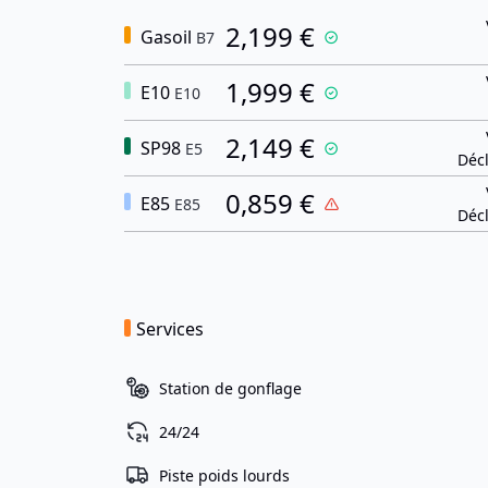
2,199 €
Gasoil
B7
1,999 €
E10
E10
2,149 €
SP98
E5
Décl
0,859 €
E85
E85
Décl
Services
Station de gonflage
24/24
Piste poids lourds