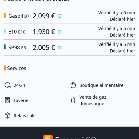
Vérifié il y a 5 min
2,099 €
Gasoil
B7
Déclaré hier
Vérifié il y a 5 min
1,930 €
E10
E10
Déclaré hier
Vérifié il y a 5 min
2,005 €
SP98
E5
Déclaré hier
Services
24/24
Boutique alimentaire
Vente de gaz
Laverie
domestique
Relais colis