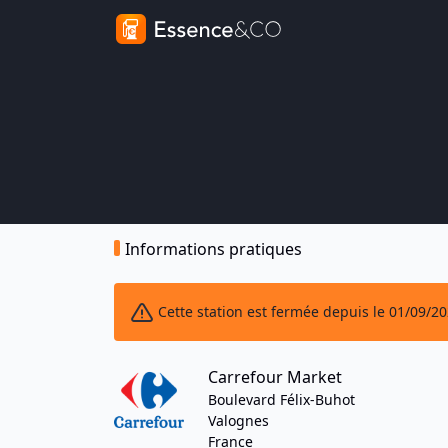
Informations pratiques
Cette station est fermée depuis le 01/09/2
Carrefour Market
Boulevard Félix-Buhot
Valognes
France