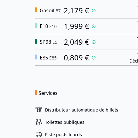
2,179 €
Gasoil
B7
1,999 €
E10
E10
2,049 €
SP98
E5
0,809 €
E85
E85
Décl
Services
Distributeur automatique de billets
Toilettes publiques
Piste poids lourds