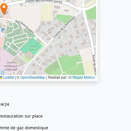
Leaflet
|
©
OpenStreetMap
| Réalisé par : ©
Ripple Motion
24/24
Restauration sur place
Vente de gaz domestique