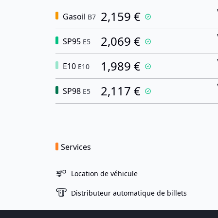
2,159 €
Gasoil
B7
2,069 €
SP95
E5
1,989 €
E10
E10
2,117 €
SP98
E5
Services
Location de véhicule
Distributeur automatique de billets