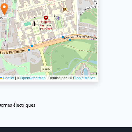
Leaflet
|
©
OpenStreetMap
| Réalisé par : ©
Ripple Motion
Bornes électriques